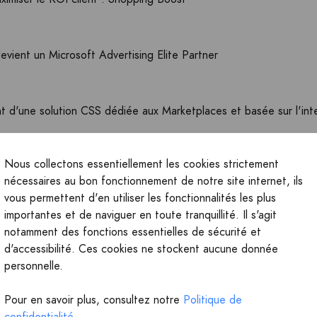
vient un Microsoft Advertising Elite Partner
 d'une solution CSS dédiée aux Marketplaces et basée sur l'intell
evient un Google CSS Premium Partner.
Nous collectons essentiellement les cookies strictement
nécessaires au bon fonctionnement de notre site internet, ils
vous permettent d'en utiliser les fonctionnalités les plus
importantes et de naviguer en toute tranquillité. Il s'agit
 comme Twenga, ont désormais accès à Google Shopping via un 
notamment des fonctions essentielles de sécurité et
d'accessibilité. Ces cookies ne stockent aucune donnée
personnelle.
ntègre le programme Régie Locale AdWords de Google.
Pour en savoir plus, consultez notre
Politique de
ve 10 millions d’euros auprès d’Idinvest Partners
confidentialité.