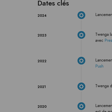
Dates clés
Lancement
2024
Twenga la
2023
avec
Pre
Lancement
2022
Push
Twenga de
2021
Lancement
2020
est de ma