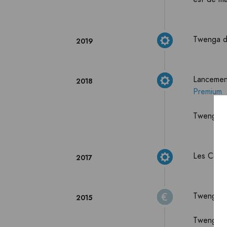
Twenga de
2019
Lancement
2018
Premium
Twenga d
Les CSS,
2017
Twenga i
2015
Twenga lè