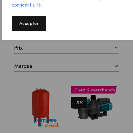
confidentialité.
Trier par :
sur 3 offres
Accepter
Filtre
Prix
Marque
Chez
2 Marchands
-5%