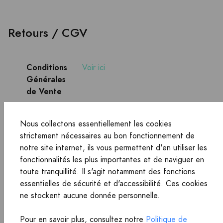
Retours / CGV
Conditions
Voir ici
Générales
de Vente
Politique
Voir ici
de retour
Nous collectons essentiellement les cookies
strictement nécessaires au bon fonctionnement de
notre site internet, ils vous permettent d'en utiliser les
Produits
fonctionnalités les plus importantes et de naviguer en
toute tranquillité. Il s'agit notamment des fonctions
essentielles de sécurité et d'accessibilité. Ces cookies
Recherche produits "1824461"
ne stockent aucune donnée personnelle.
Accueil
Recherche produits
Pour en savoir plus, consultez notre
Politique de