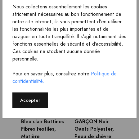
Nous collectons essentiellement les cookies
strictement nécessaires au bon fonctionnement de
notre site internet, ils vous permettent d'en utiliser
les fonctionnalités les plus importantes et de
-18%
-25%
naviguer en toute tranquillité. Il s'agit notamment des
fonctions essentielles de sécurité et d'accessibilité.
Ces cookies ne stockent aucune donnée
personnelle.
Pour en savoir plus, consultez notre
Politique de
confidentialité.
Accepter
Annonce
Annonce
Chez
Yoox FR
Chez
Yoox FR
Moon Boot 23
Dolce&gabbana 6
Bleu clair Bottines
GARÇON Noir
Fibres textiles,
Gants Polyester,
Matière
Peau de chèvre