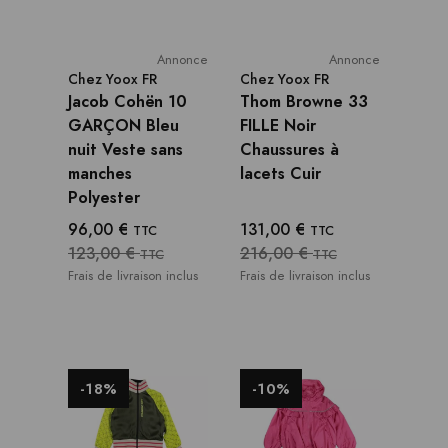
Annonce
Annonce
Chez
Yoox FR
Chez
Yoox FR
Jacob Cohёn 10
Thom Browne 33
GARÇON Bleu
FILLE Noir
nuit Veste sans
Chaussures à
manches
lacets Cuir
Polyester
96,00 €
131,00 €
TTC
TTC
123,00 €
216,00 €
TTC
TTC
Frais de livraison inclus
Frais de livraison inclus
-18%
-10%