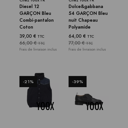
Chez
Yoox FR
Chez
Yoox FR
Diesel 12
Dolce&gabbana
GARÇON Bleu
54 GARÇON Bleu
Combi-pantalon
nuit Chapeau
Coton
Polyamide
39,00 €
64,00 €
TTC
TTC
66,00 €
77,00 €
TTC
TTC
Frais de livraison inclus
Frais de livraison inclus
-21%
-39%