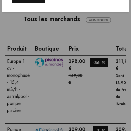
Tous les marchands
ANNONCES
Produit
Boutique
Prix
Total
298,00
311,90
Europa 1
-36 %
€
€
cv -
monophasé
469,00
Dont
- 15,4
€
13,90 €
m3/h -
de frais
astralpool -
de
pompe
livraison
piscine
309,00
309,0
Pompe
-8 %