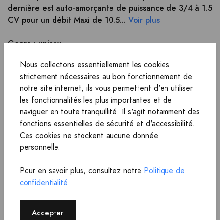
dernière est auto-amorçante de puissance de 3/4 à 1.5
CV pour un débit Maxi de 10.5...
Voir plus
Genre : unisex
Marque : Astralpool
Nous collectons essentiellement les cookies
Etat : Neuf
strictement nécessaires au bon fonctionnement de
notre site internet, ils vous permettent d'en utiliser
A partir de 298,00 €
les fonctionnalités les plus importantes et de
311,90 € frais de livraison inclus
naviguer en toute tranquillité. Il s'agit notamment des
fonctions essentielles de sécurité et d'accessibilité.
Ces cookies ne stockent aucune donnée
Voir sur Piscines Du Monde
personnelle.
Pour en savoir plus, consultez notre
Politique de
confidentialité.
Accepter