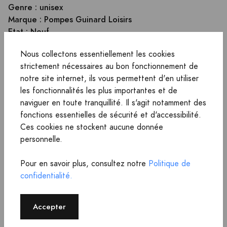
Genre : unisex
Marque : Pompes Guinard Loisirs
Etat : Neuf
Nous collectons essentiellement les cookies
A partir de 179,00 €
strictement nécessaires au bon fonctionnement de
190,90 € frais de livraison inclus
notre site internet, ils vous permettent d'en utiliser
les fonctionnalités les plus importantes et de
naviguer en toute tranquillité. Il s'agit notamment des
Voir sur Pompes direct
fonctions essentielles de sécurité et d'accessibilité.
Ces cookies ne stockent aucune donnée
personnelle.
Pour en savoir plus, consultez notre
Politique de
confidentialité.
Accepter
Tous les marchands
ANNONCES